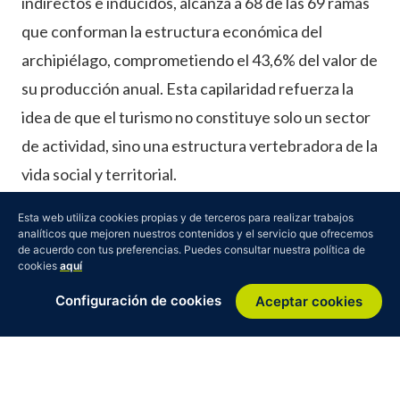
indirectos e inducidos, alcanza a 68 de las 69 ramas
que conforman la estructura económica del
archipiélago, comprometiendo el 43,6% del valor de
su producción anual. Esta capilaridad refuerza la
idea de que el turismo no constituye solo un sector
de actividad, sino una estructura vertebradora de la
vida social y territorial.
Una posición singular para liderar
Esta web utiliza cookies propias y de terceros para realizar trabajos
analíticos que mejoren nuestros contenidos y el servicio que ofrecemos
la transición circular
de acuerdo con tus preferencias. Puedes consultar nuestra política de
cookies
aquí
Esta singularidad territorial se ve reforzada por una
Configuración de cookies
Aceptar cookies
trayectoria institucional que, en los últimos años, ha
impulsado iniciativas, marcos normativos y espacios
de colaboración que consolidan las bases políticas y
regulatorias de la transición circular circular y