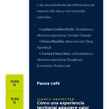
y de una plataforma de referencia a un
espacio útil, vivo y con recorrido
colectivo.
•
Ladeja Godina Košir
, fundadora y
directora ejecutiva, Circular Change
•
Fiona Macklin
, directora de Clima,
Apolitical
•
Carlota Sanz Ruiz
, cofundadora y
directora ejecutiva, Doughnut
Economics Action Lab
11:00
Pausa café
h
11:30
CLAVE 3 · PROYECTAR
h
Cómo una experiencia
territorial adquiere valor