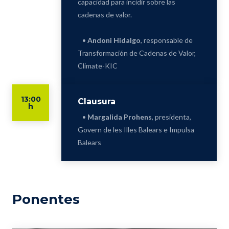
capacidad para incidir sobre las
cadenas de valor.
•
Andoni Hidalgo
, responsable de
Transformación de Cadenas de Valor,
Climate-KIC
13:00
Clausura
h
•
Margalida Prohens
, presidenta,
Govern de les Illes Balears e Impulsa
Balears
Ponentes