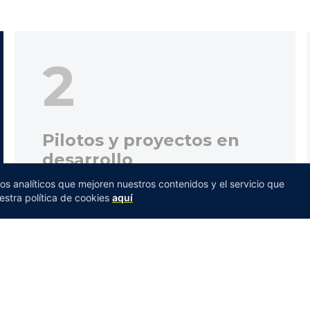
2
Pilotos y proyectos en
desarrollo
Iniciativas concretas que empiezan a
jos analíticos que mejoren nuestros contenidos y el servicio que
desplegarse a partir de las acciones priorizadas.
stra política de cookies
aquí
PRÓXIMAMENTE