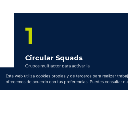
1
Circular Squads
Grupos multiactor para activar la
implementación del Roadmap por ámbitos
Esta web utiliza cookies propias y de terceros para realizar traba
prioritarios.
ofrecemos de acuerdo con tus preferencias. Puedes consultar nue