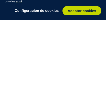
cookies
aquí
Configuración de cookies
Aceptar cookies
Cuatro movimientos para
activar la transición
circular
N
Aglutinar
Reunimos actores, capacidades y
conocimiento para dar forma a una
ambición compartida.