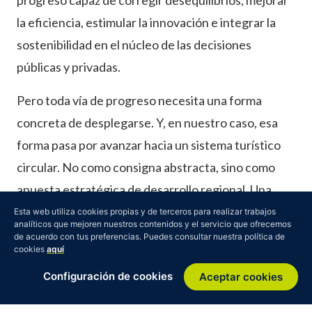
la eficiencia, estimular la innovación e integrar la
sostenibilidad en el núcleo de las decisiones
públicas y privadas.
Pero toda vía de progreso necesita una forma
concreta de desplegarse. Y, en nuestro caso, esa
forma pasa por avanzar hacia un sistema turístico
circular. No como consigna abstracta, sino como
apuesta estratégica de desarrollo regional. Una
apuesta capaz de movilizar capacidades, articular
Esta web utiliza cookies propias y de terceros para realizar trabajos
analíticos que mejoren nuestros contenidos y el servicio que ofrecemos
interrelaciones, proyectar iniciativas y convertir
de acuerdo con tus preferencias. Puedes consultar nuestra política de
cookies
aquí
una dirección de futuro en transformaciones reales
Configuración de cookies
Aceptar cookies
sobre el terreno. Una apuesta que encuentra en el
sistema turístico no solo uno de los espacios donde