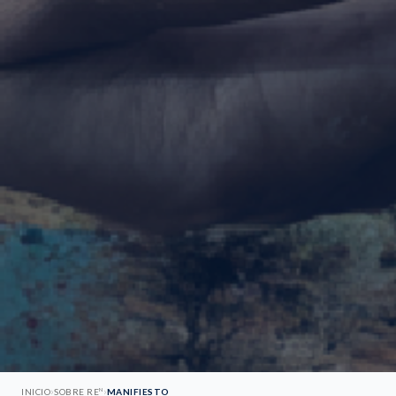
›
›
N
INICIO
SOBRE RE
MANIFIESTO