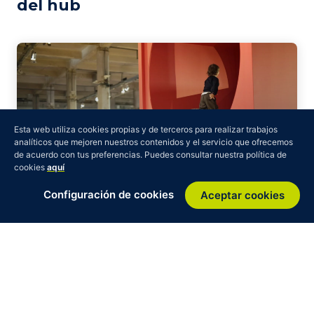
del hub
Esta web utiliza cookies propias y de terceros para realizar trabajos
analíticos que mejoren nuestros contenidos y el servicio que ofrecemos
de acuerdo con tus preferencias. Puedes consultar nuestra política de
cookies
aquí
Configuración de cookies
Aceptar cookies
Imaginando un futuro regenerativo
para Balears
La visión-región que sitúa la economía circular como
principio estratégico del cambio y el sistema turístico
como aliado de una transformación regional de