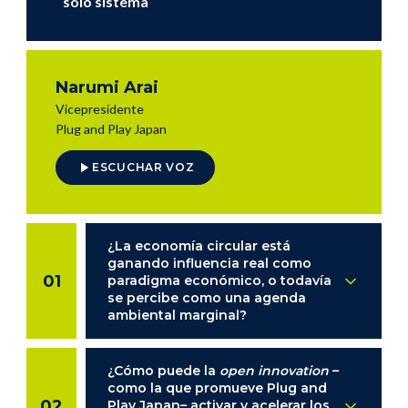
solo sistema
Narumi Arai
Vicepresidente
Plug and Play Japan
ESCUCHAR VOZ
¿La economía circular está
ganando influencia real como
01
paradigma económico, o todavía
se percibe como una agenda
ambiental marginal?
¿Cómo puede la
open
innovation
–
como la que promueve Plug and
02
Play Japan– activar y acelerar los