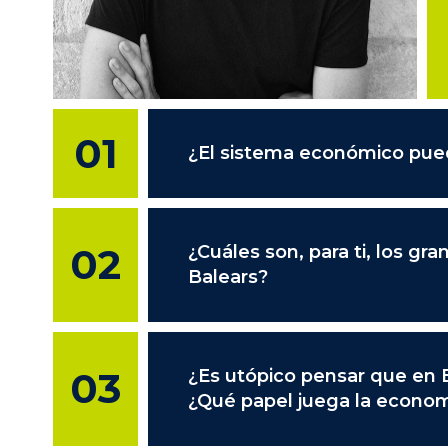
01
¿El sistema económico pued
02
¿Cuáles son, para ti, los 
Balears?
03
¿Es utópico pensar que en B
¿Qué papel juega la econom