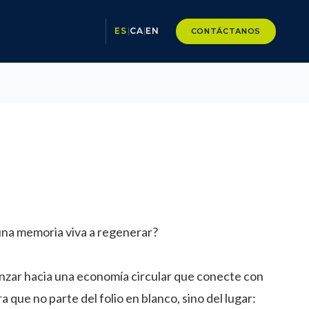
ES
|
CA
|
EN
CONTÁCTANOS
una memoria viva a regenerar?
anzar hacia una economía circular que conecte con
que no parte del folio en blanco, sino del lugar: